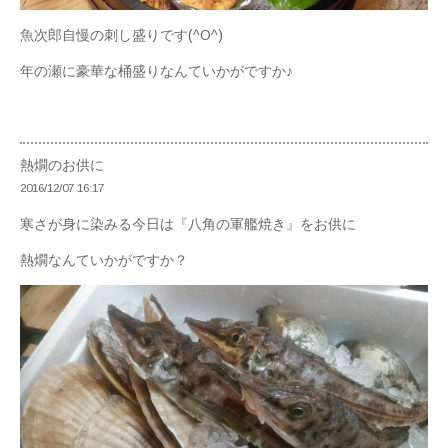
魚次郎自慢の刺し盛りです(^O^)
年の瀬に豪華な桶盛りなんていかがですか♪
熱燗のお供に
2016/12/07 16:17
寒さが身に染みる今日は『八角の軍艦焼き』をお供に
熱燗なんていかがですか？