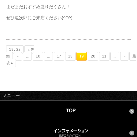
まだまだおすすめ盛りだくさん！
ぜひ魚次郎にご来店ください(^O^)
19 / 22
« 先
頭
«
...
10
...
17
18
19
20
21
...
»
最
後 »
メニュー