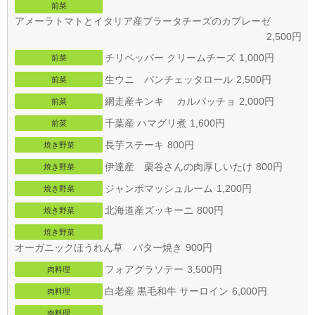
前菜
アメーラトマトとイタリア産ブラータチーズのカプレーゼ
2,500円
チリペッパー クリームチーズ
1,000円
前菜
生ウニ パンチェッタロール
2,500円
前菜
網走産キンキ カルパッチョ
2,000円
前菜
千葉産 ハマグリ煮
1,600円
前菜
長芋ステーキ
800円
焼き野菜
伊達産 栗谷さんの肉厚しいたけ
800円
焼き野菜
ジャンボマッシュルーム
1,200円
焼き野菜
北海道産ズッキーニ
800円
焼き野菜
焼き野菜
オーガニックほうれん草 バター焼き
900円
フォアグラソテー
3,500円
肉料理
白老産 黒毛和牛 サーロイン
6,000円
肉料理
肉料理