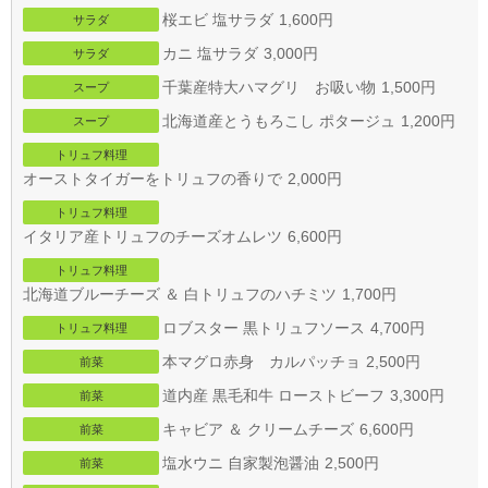
桜エビ 塩サラダ
1,600円
サラダ
御礼
カニ 塩サラダ
3,000円
サラダ
2025/12/30 12:28
千葉産特大ハマグリ お吸い物
1,500円
スープ
いつも鉄板焼しのだをご利用頂きありがとうございます
北海道産とうもろこし ポタージュ
1,200円
スープ
本日 年内最後の営業となります
トリュフ料理
オーストタイガーをトリュフの香りで
2,000円
たくさんのお客様の笑顔に出会えたことに心より感謝申し上げま
す
トリュフ料理
イタリア産トリュフのチーズオムレツ
6,600円
また、年末オードブルも多数のご予約を頂きありがとうございま
トリュフ料理
す
北海道ブルーチーズ ＆ 白トリュフのハチミツ
1,700円
明日３１日午前１０：００〜１２：００の間に魚次郎にてお渡し
ロブスター 黒トリュフソース
4,700円
トリュフ料理
いたします
本マグロ赤身 カルパッチョ
2,500円
前菜
道内産 黒毛和牛 ローストビーフ
3,300円
前菜
来年も変わらぬご愛顧のほど、よろしくお願い申し上げます
キャビア ＆ クリームチーズ
6,600円
前菜
塩水ウニ 自家製泡醤油
2,500円
前菜