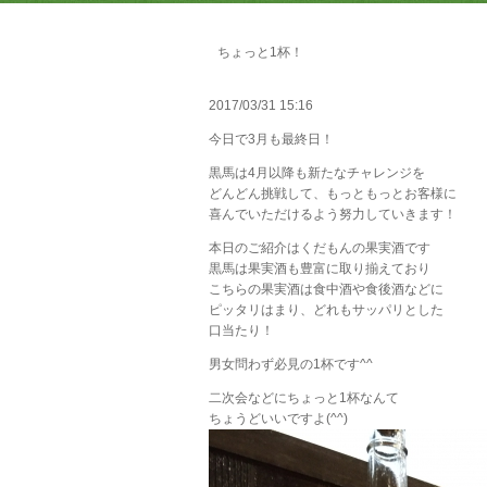
ちょっと1杯！
2017/03/31 15:16
今日で3月も最終日！
黒馬は4月以降も新たなチャレンジを
どんどん挑戦して、もっともっとお客様に
喜んでいただけるよう努力していきます！
本日のご紹介はくだもんの果実酒です
黒馬は果実酒も豊富に取り揃えており
こちらの果実酒は食中酒や食後酒などに
ピッタリはまり、どれもサッパリとした
口当たり！
男女問わず必見の1杯です^^
二次会などにちょっと1杯なんて
ちょうどいいですよ(^^)