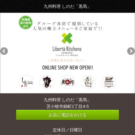
九州料理 しのだ「黒馬」
九州料理 しのだ「黒馬」
苫小牧市錦町1丁目4-5
お店に電話をかける
定休日／日曜日