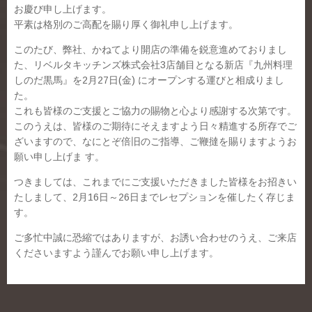
お慶び申し上げます。
平素は格別のご高配を賜り厚く御礼申し上げます。
このたび、弊社、かねてより開店の準備を鋭意進めておりまし
た、リベルタキッチンズ株式会社3店舗目となる新店『九州料理
しのだ黒馬』を2月27日(金) にオープンする運びと相成りまし
た。
これも皆様のご支援とご協力の賜物と心より感謝する次第です。
このうえは、皆様のご期待にそえますよう日々精進する所存でご
ざいますので、なにとぞ倍旧のご指導、ご鞭撻を賜りますようお
願い申し上げま す。
つきましては、これまでにご支援いただきました皆様をお招きい
たしまして、2月16日～26日までレセプションを催したく存じま
す。
ご多忙中誠に恐縮ではありますが、お誘い合わせのうえ、ご来店
くださいますよう謹んでお願い申し上げます。