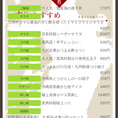
大人気！知覧鶏の親子丼
770円
ご飯物
サラダ
九州ナカマル醤油のダシ酢を使ったトマトスライスサラダ
638円
店長特製シーザーサラダ
858円
サラダ
黒馬流！辛子レンコン
638円
その他
九州定番おつまみ酢もつ！
500円
その他
大人気！黒馬特製出汁巻明太玉子
880円
その他
さつまあげの元祖！九州勘場つけ揚げ
その他
858円
沖縄島とうがらしの一口餃子
858円
その他
沖縄産黒糖きな粉アイス
440円
デザート
極上赤身ロース馬刺し
1848円
刺し物
黒馬特製桜ユッケ
935円
刺し物
地鶏刺
知覧鶏のタタキ刺し モモ ムネ食べ比べセット
990円