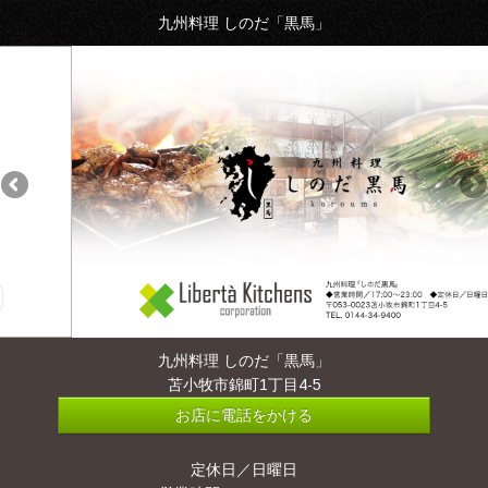
九州料理 しのだ「黒馬」
九州料理 しのだ「黒馬」
苫小牧市錦町1丁目4-5
お店に電話をかける
定休日／日曜日