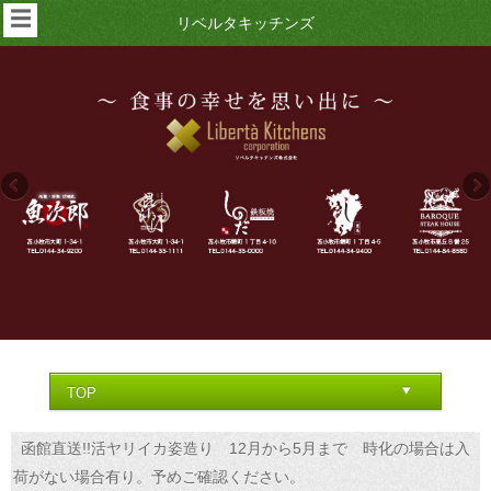
☰
リベルタキッチンズ
函館直送!!活ヤリイカ姿造り 12月から5月まで 時化の場合は入
荷がない場合有り。予めご確認ください。