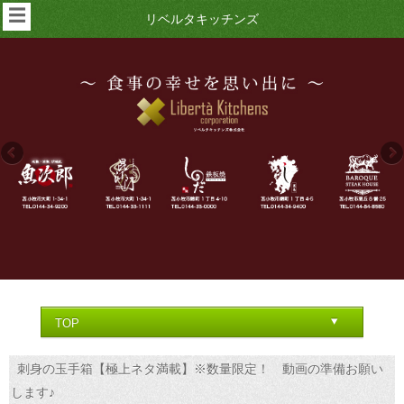
☰
リベルタキッチンズ
刺身の玉手箱【極上ネタ満載】※数量限定！ 動画の準備お願い
します♪