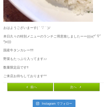
おはようございまーす( ´ ▽ ` )ﾉ
本日久々の特別メニューのランチご用意致しましたーー(((o(*ﾟ▽ﾟ
*)o)))
国産牛タンカレー‼︎‼︎
野菜もたっぷり入ってます♪♪
数量限定品です‼︎
ご来店お待ちしております^^
前へ
次へ
Instagram でフォロー