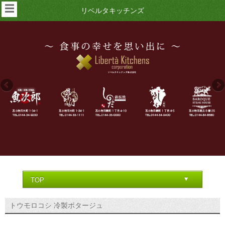
☰
リベルタキッチンズ
トウモロコシ 冷製ポタージュ