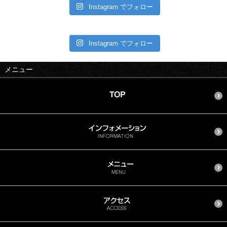
Instagram でフォロー
Instagram でフォロー
メニュー