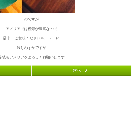
のですが
アメリアでは種類が豊富なので
是非 、ご賞味ください✌︎( ˙-˙ )✌︎
残りわずかですが
今後もアメリアをよろしくお願いします
次へ