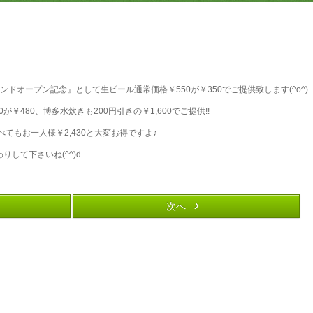
ンドオープン記念』として生ビール通常価格￥550が￥350でご提供致します(^o^)
￥480、博多水炊きも200円引きの￥1,600でご提供!!
てもお一人様￥2,430と大変お得ですよ♪
りして下さいね(^^)d
次へ