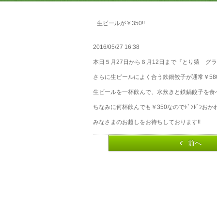
生ビールが￥350!!
2016/05/27 16:38
本日５月27日から６月12日まで『とり猿 グラ
さらに生ビールによく合う鉄鍋餃子が通常￥580が
生ビールを一杯飲んで、水炊きと鉄鍋餃子を食べ
ちなみに何杯飲んでも￥350なのでﾄﾞﾝﾄﾞﾝおかわ
みなさまのお越しをお待ちしております!!
前へ