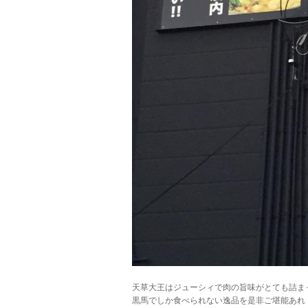
天草大王はジューシィで肉の旨味がとても詰ま
黒馬でしか食べられない逸品を是非ご堪能あれ