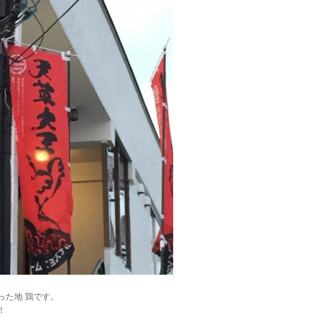
った地 鶏です。
！