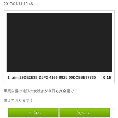
2017/01/11 19:48
動
画
プ
レ
ー
ヤ
ー
1.
trim.29DE2E38-D5F2-4166-8825-00DC8BE97735
0:16
黒馬自慢の地鶏の炭焼きが今日も炎全開で
燃えております！
前へ
次へ